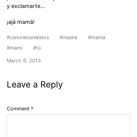
y exclamarte…
¡ajá mamá!
#
canoneosrebelxs
#
madre
#
mamá
#
mami
#
tú
March 9, 2013
Leave a Reply
Comment
*