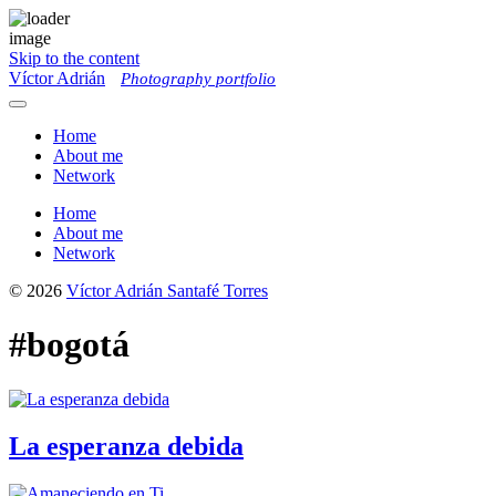
Skip to the content
Víctor Adrián
Photography portfolio
Toggle
menu
Home
About me
Network
Home
About me
Network
© 2026
Víctor Adrián Santafé Torres
#bogotá
La esperanza debida