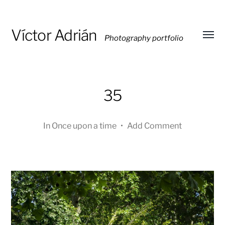
Víctor Adrián
Photography portfolio
Toggl
menu
35
In
Once upon a time
•
Add Comment