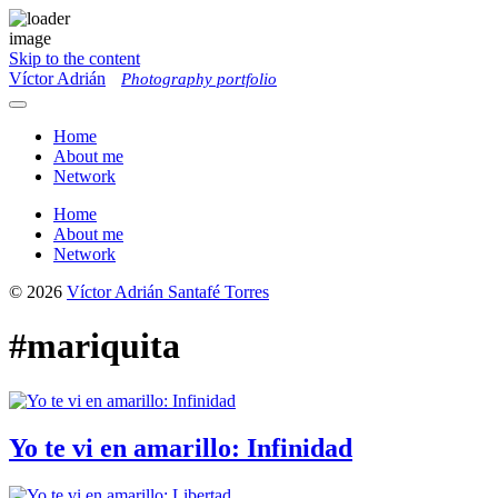
Skip to the content
Víctor Adrián
Photography portfolio
Toggle
menu
Home
About me
Network
Home
About me
Network
© 2026
Víctor Adrián Santafé Torres
#mariquita
Yo te vi en amarillo: Infinidad